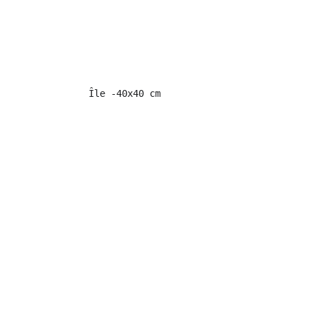
Î
le -40x40 cm